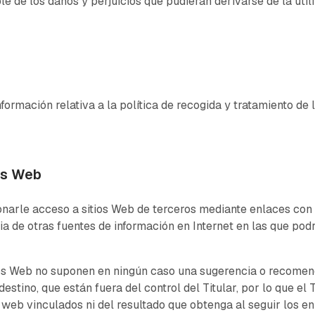
le de los daños y perjuicios que pudieran derivarse de la util
formación relativa a la política de recogida y tratamiento de 
ios Web
onarle acceso a sitios Web de terceros mediante enlaces con l
ia de otras fuentes de información en Internet en las que pod
tios Web no suponen en ningún caso una sugerencia o recome
destino, que están fuera del control del Titular, por lo que el
s web vinculados ni del resultado que obtenga al seguir los en